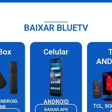
BAIXAR BLUETV
Box
Celular
AND
ANDROID.
ANDROID
TCL, SO
OMI
BAIXAR APK
J