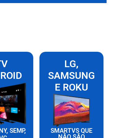
TV
LG,
ROID
SAMSUNG
E ROKU
NY, SEMP,
SMARTVS QUE
NÃO SÃO
VC