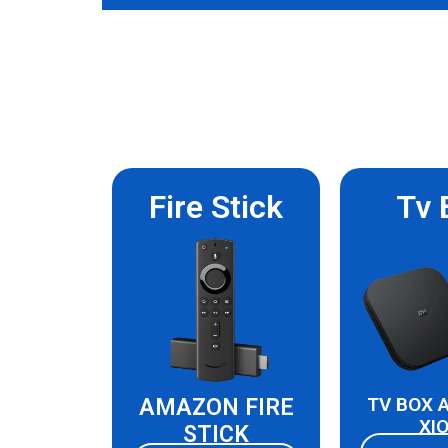
Fire Stick
Tv 
TV BOX 
AMAZON FIRE
XI
STICK