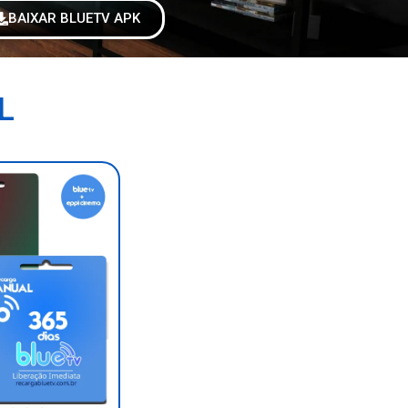
BAIXAR BLUETV APK
L