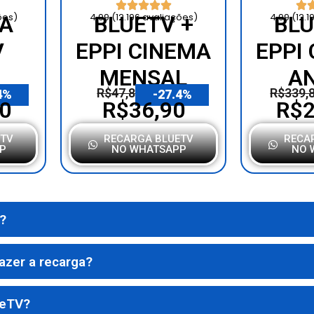
ões)
4.99 (12.196 avaliações)
4.99 (12.
A
BLUETV +
BLU
V
EPPI CINEMA
EPPI
MENSAL
A
R$47,80
R$339,
4%
-27.4%
0
R$36,90
R$2
ETV
RECARGA BLUETV
RECA
P
NO WHATSAPP
NO 
?
azer a recarga?
ueTV?