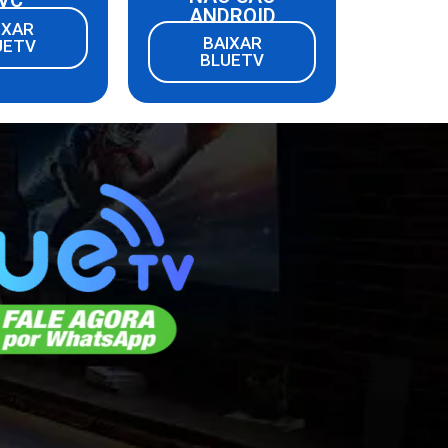
ANDROID
IXAR
BAIXAR
UETV
BLUETV