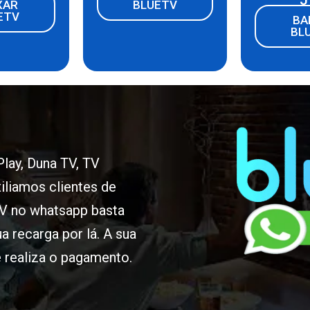
XAR
BLUETV
ETV
BA
BL
lay
,
Duna TV
,
TV
iliamos clientes de
TV no whatsapp basta
a recarga por lá. A sua
 realiza o pagamento.