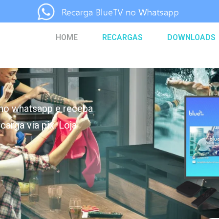
HOME
RECARGAS
DOWNLOADS
 no whatsapp e receba
arga via pix. Loja